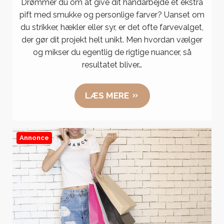
Drømmer du om at give dit håndarbejde et ekstra
med
pift med smukke og personlige farver? Uanset om
krea
du strikker, hækler eller syr, er det ofte farvevalget,
deluxe:
der gør dit projekt helt unikt. Men hvordan vælger
Sådan
og mikser du egentlig de rigtige nuancer, så
mixer
resultatet bliver…
du
nuance
LÆS MERE
til
dit
håndar
Annonce