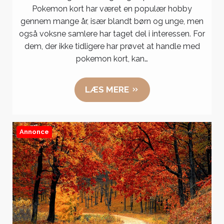
kort
Pokemon kort har været en populær hobby
til
gennem mange år, især blandt børn og unge, men
salg
også voksne samlere har taget del i interessen. For
for
dem, der ikke tidligere har prøvet at handle med
begynde
pokemon kort, kan…
LÆS MERE
Annonce