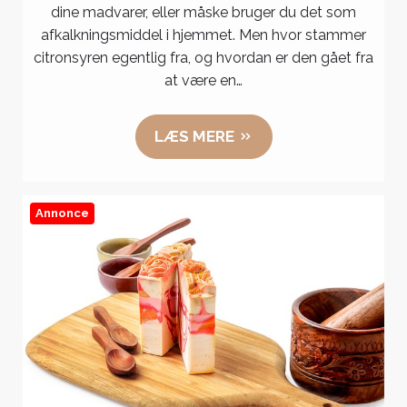
til
dine madvarer, eller måske bruger du det som
laborat
afkalkningsmiddel i hjemmet. Men hvor stammer
Sådan
citronsyren egentlig fra, og hvordan er den gået fra
fremsti
at være en…
citrons
LÆS MERE
Annonce