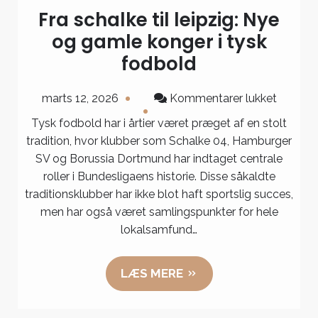
Fra schalke til leipzig: Nye
og gamle konger i tysk
fodbold
til
marts 12, 2026
Kommentarer lukket
Fra
Tysk fodbold har i årtier været præget af en stolt
schalke
tradition, hvor klubber som Schalke 04, Hamburger
til
SV og Borussia Dortmund har indtaget centrale
leipzig:
roller i Bundesligaens historie. Disse såkaldte
Nye
traditionsklubber har ikke blot haft sportslig succes,
og
men har også været samlingspunkter for hele
gamle
lokalsamfund…
konger
i
LÆS MERE
tysk
fodbol