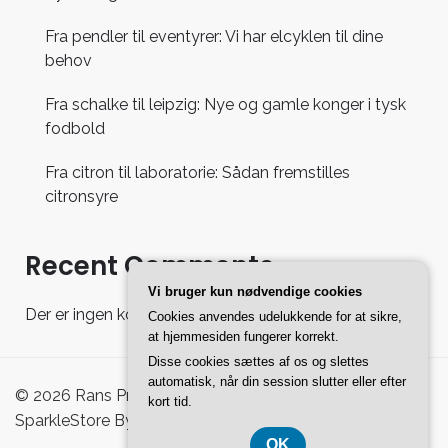
Fra pendler til eventyrer: Vi har elcyklen til dine
behov
Fra schalke til leipzig: Nye og gamle konger i tysk
fodbold
Fra citron til laboratorie: Sådan fremstilles
citronsyre
Recent Comments
Vi bruger kun nødvendige cookies
Der er ingen kommentarer at vise.
Cookies anvendes udelukkende for at sikre,
at hjemmesiden fungerer korrekt.
Disse cookies sættes af os og slettes
automatisk, når din session slutter eller efter
© 2026 Rans Pro Shoppingguide - WordPress Theme :
kort tid.
SparkleStore By
Sparkle Themes
OK