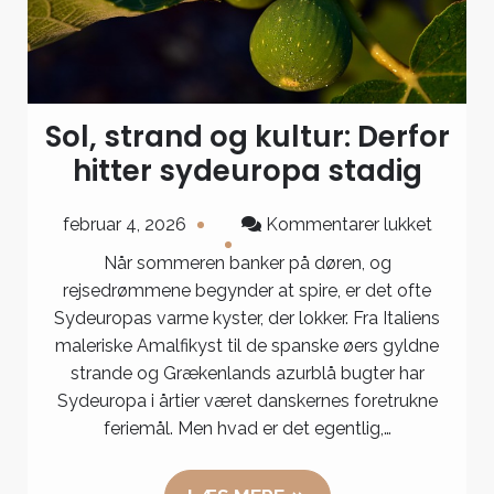
Sol, strand og kultur: Derfor
hitter sydeuropa stadig
til
februar 4, 2026
Kommentarer lukket
Sol,
Når sommeren banker på døren, og
strand
rejsedrømmene begynder at spire, er det ofte
og
Sydeuropas varme kyster, der lokker. Fra Italiens
kultur:
maleriske Amalfikyst til de spanske øers gyldne
Derfor
strande og Grækenlands azurblå bugter har
hitter
Sydeuropa i årtier været danskernes foretrukne
sydeur
feriemål. Men hvad er det egentlig,…
stadig