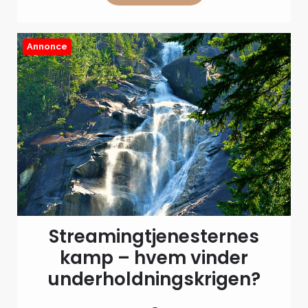
favoritter
hos
Coolshop
Annonce
Streamingtjenesternes
kamp – hvem vinder
underholdningskrigen?