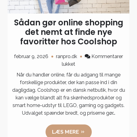
Sådan gør online shopping
det nemt at finde nye
favoritter hos Coolshop
februar 9, 2026
ranpro.dk
Kommentarer
til
lukket
Sådan
Når du handler online, får du adgang til mange
gør
forskellige produkter, der kan passe ind i din
online
dagligdag. Coolshop er en dansk netbutik, hvor du
shopping
kan vælge blandt alt fra skønhedsprodukter og
det
smart home-udstyr til LEGO, gaming og gadgets.
nemt
Udvalget spænder bredt, og priserne gør…
at
finde
LÆS MERE
nye