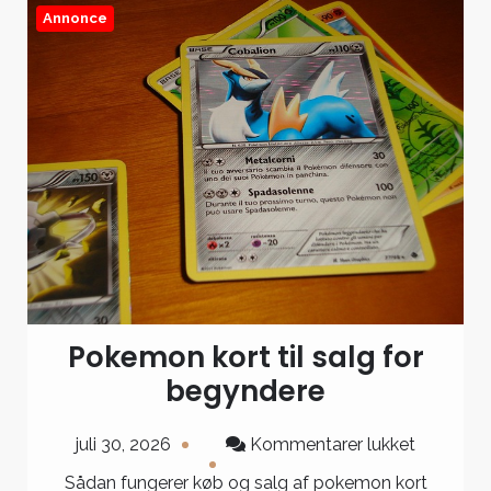
Annonce
Pokemon kort til salg for
begyndere
til
juli 30, 2026
Kommentarer lukket
Pokemo
Sådan fungerer køb og salg af pokemon kort