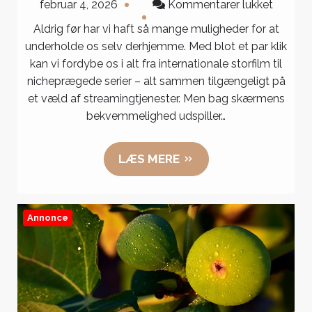
til
februar 4, 2026
Kommentarer lukket
Streami
Aldrig før har vi haft så mange muligheder for at
kamp
underholde os selv derhjemme. Med blot et par klik
–
kan vi fordybe os i alt fra internationale storfilm til
hvem
nicheprægede serier – alt sammen tilgængeligt på
vinder
et væld af streamingtjenester. Men bag skærmens
underho
bekvemmelighed udspiller…
LÆS MERE
Annonce