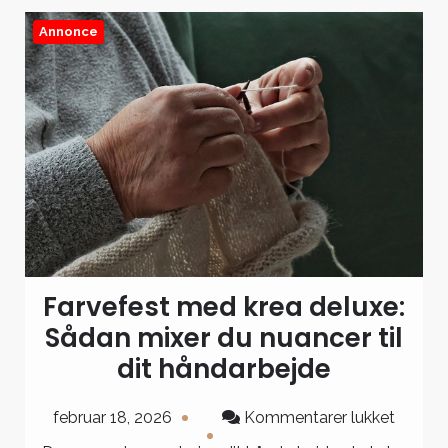
Annonce
Farvefest med krea deluxe:
Sådan mixer du nuancer til
dit håndarbejde
til
februar 18, 2026
Kommentarer lukket
Farvef