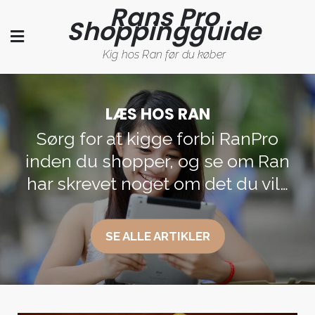
Rans Pro
Skip
Shoppingguide
to
content
Kig hos Ran før du køber
LÆS HOS RAN
Sørg for at kigge forbi RanPro
inden du shopper, og se om Ran
har skrevet noget om det du vil…
SE ALLE ARTIKLER