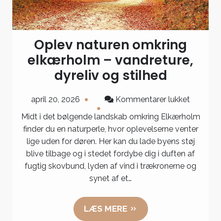
Oplev naturen omkring
elkærholm – vandreture,
dyreliv og stilhed
til
april 20, 2026
Kommentarer lukket
Oplev
Midt i det bølgende landskab omkring Elkærholm
naturen
finder du en naturperle, hvor oplevelserne venter
omkring
lige uden for døren. Her kan du lade byens støj
elkærho
blive tilbage og i stedet fordybe dig i duften af
–
fugtig skovbund, lyden af vind i trækronerne og
vandretu
synet af et…
dyreliv
og
LÆS MERE
stilhed