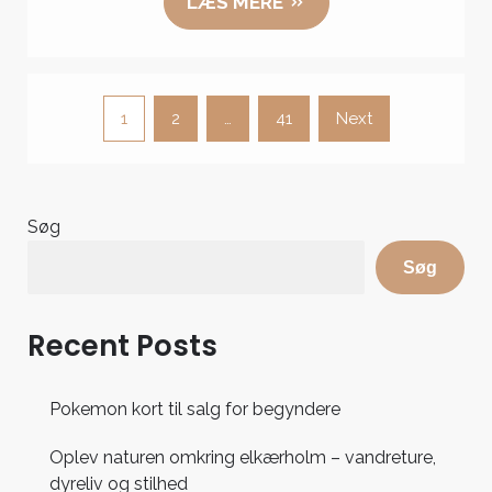
LÆS MERE
Indlægsinddeling
1
2
…
41
Next
Søg
Søg
Recent Posts
Pokemon kort til salg for begyndere
Oplev naturen omkring elkærholm – vandreture,
dyreliv og stilhed