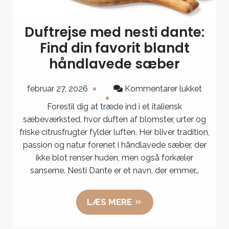
Duftrejse med nesti dante:
Find din favorit blandt
håndlavede sæber
til
februar 27, 2026
Kommentarer lukket
Duftrej
Forestil dig at træde ind i et italiensk
med
sæbeværksted, hvor duften af blomster, urter og
nesti
friske citrusfrugter fylder luften. Her bliver tradition,
dante:
passion og natur forenet i håndlavede sæber, der
Find
ikke blot renser huden, men også forkæler
din
sanserne. Nesti Dante er et navn, der emmer…
favorit
blandt
LÆS MERE
håndla
sæber