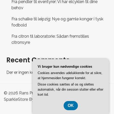
Fra pendler til eventyrer: Vi har elcyklen til dine
behov
Fra schalke til leipzig: Nye og gamle konger i tysk
fodbold
Fra citron til laboratorie: Sådan fremstilles
citronsyre
Recent Comments
Vi bruger kun nødvendige cookies
Der er ingen kommentarer at vise.
Cookies anvendes udelukkende for at sikre,
at hjemmesiden fungerer korrekt.
Disse cookies sættes af os og slettes
automatisk, når din session slutter eller efter
© 2026 Rans Pro Shoppingguide - WordPress Theme :
kort tid.
SparkleStore By
Sparkle Themes
OK
CVR-Nummer 37407739