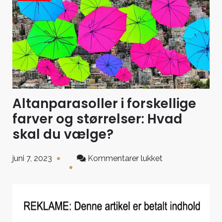
Altanparasoller i forskellige
farver og størrelser: Hvad
skal du vælge?
til
juni 7, 2023
Kommentarer lukket
Altanparasoller
i
forskellige
farver
og