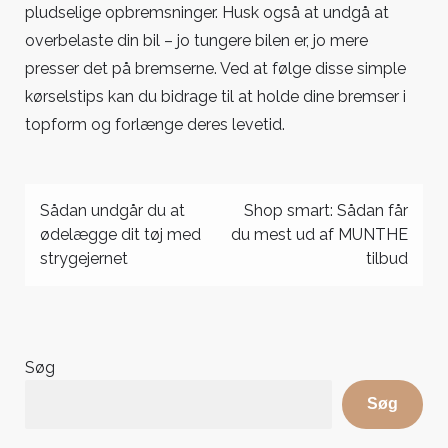
pludselige opbremsninger. Husk også at undgå at
overbelaste din bil – jo tungere bilen er, jo mere
presser det på bremserne. Ved at følge disse simple
kørselstips kan du bidrage til at holde dine bremser i
topform og forlænge deres levetid.
Indlægsnavigation
Sådan undgår du at
Shop smart: Sådan får
ødelægge dit tøj med
du mest ud af MUNTHE
strygejernet
tilbud
Søg
Søg