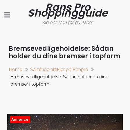
Rans Pro
Skip
Shoppingguide
to
content
Kig hos Ran før du køber
Bremsevedligeholdelse: Sådan
holder du dine bremser i topform
Home
Samtlige artikler på Ranpro
Bremsevedligeholdelse: Sådan holder du dine
bremser i topform
Annonce