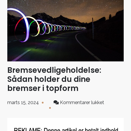
Bremsevedligeholdelse:
Sådan holder du dine
bremser i topform
til
marts 15, 2024
Kommentarer lukket
Bremsevedli
Sådan
holder