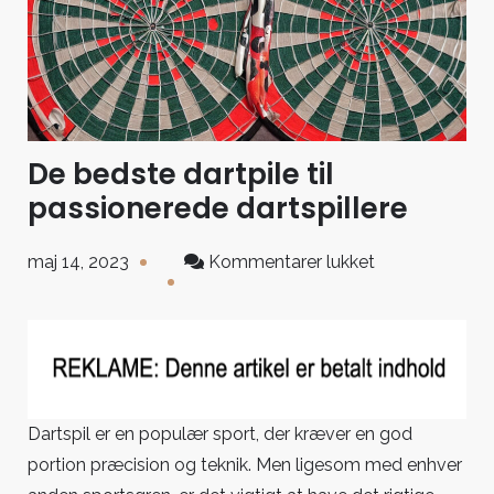
De bedste dartpile til
passionerede dartspillere
til
maj 14, 2023
Kommentarer lukket
De
bedste
dartpile
til
passionerede
dartspillere
Dartspil er en populær sport, der kræver en god
portion præcision og teknik. Men ligesom med enhver