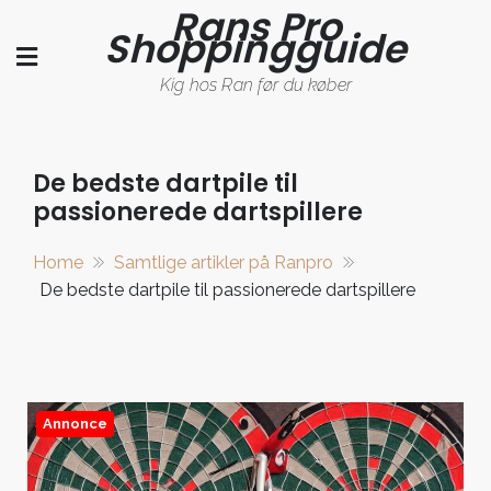
Rans Pro
Skip
Shoppingguide
to
content
Kig hos Ran før du køber
De bedste dartpile til
passionerede dartspillere
Home
Samtlige artikler på Ranpro
De bedste dartpile til passionerede dartspillere
Annonce