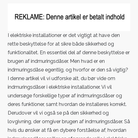
nødvendige
beskyttelse:
Alt
du
bør
I elektriske installationer er det vigtigt at have den
vide
rette beskyttelse for at sikre både sikkerhed og
om
funktionalitet. En essentiel del af denne beskyttelse er
indmuringsdåse
brugen af indmuringsdåser. Men hvad er en
i
indmuringsdåse egentlig, og hvorfor er den så vigtig?
elektriske
I denne artikel vil vi udforske alt, du bør vide om
installationer
indmuringsdåser i elektriske installationer. Vi vil
undersøge forskellige typer af indmuringsdåser og
deres funktioner, samt hvordan de installeres korrekt.
Derudover vil vi også se på den sikkerhed og
lovgivning, der omgiver brugen af indmuringsdåser. Så
hvis du ønsker at få en dybere forståelse af, hvordan