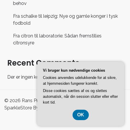
behov
Fra schalke til leipzig: Nye og gamle konger i tysk
fodbold
Fra citron til laboratorie: Sådan fremstilles
citronsyre
Recent Comments
Vi bruger kun nødvendige cookies
Der er ingen kommentarer at vise.
Cookies anvendes udelukkende for at sikre,
at hjemmesiden fungerer korrekt.
Disse cookies sættes af os og slettes
automatisk, når din session slutter eller efter
© 2026 Rans Pro Shoppingguide - WordPress Theme :
kort tid.
SparkleStore By
Sparkle Themes
OK
CVR-Nummer 37407739