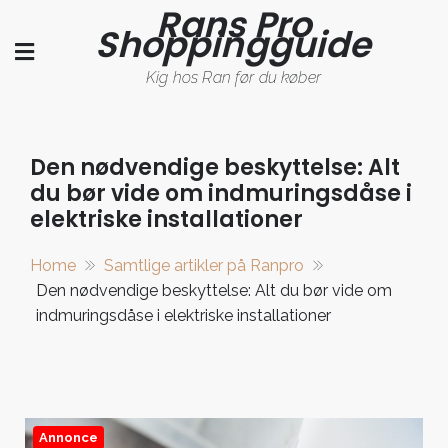
Rans Pro
Skip
Shoppingguide
to
content
Kig hos Ran før du køber
Den nødvendige beskyttelse: Alt
du bør vide om indmuringsdåse i
elektriske installationer
Home
Samtlige artikler på Ranpro
Den nødvendige beskyttelse: Alt du bør vide om
indmuringsdåse i elektriske installationer
Annonce