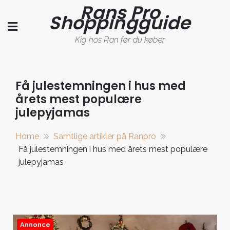
Rans Pro
Skip
Shoppingguide
to
content
Kig hos Ran før du køber
Få julestemningen i hus med
årets mest populære
julepyjamas
Home
Samtlige artikler på Ranpro
Få julestemningen i hus med årets mest populære
julepyjamas
Annonce