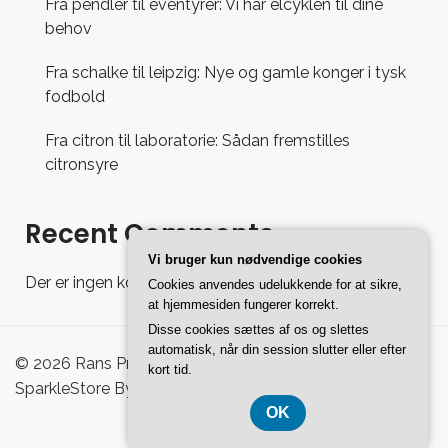
Fra pendler til eventyrer: Vi har elcyklen til dine
behov
Fra schalke til leipzig: Nye og gamle konger i tysk
fodbold
Fra citron til laboratorie: Sådan fremstilles
citronsyre
Recent Comments
Vi bruger kun nødvendige cookies
Der er ingen kommentarer at vise.
Cookies anvendes udelukkende for at sikre,
at hjemmesiden fungerer korrekt.
Disse cookies sættes af os og slettes
automatisk, når din session slutter eller efter
© 2026 Rans Pro Shoppingguide - WordPress Theme :
kort tid.
SparkleStore By
Sparkle Themes
OK
CVR-Nummer 37407739