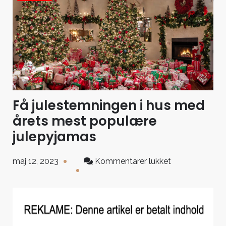
Få julestemningen i hus med
årets mest populære
julepyjamas
til
maj 12, 2023
Kommentarer lukket
Få
julestemninge
i
hus
med