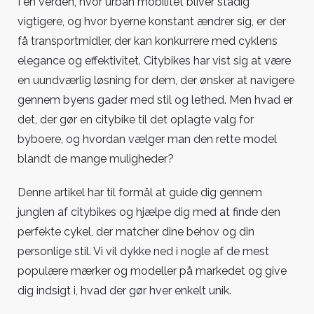
I en verden, hvor urban mobilitet bliver stadig
Den
vigtigere, og hvor byerne konstant ændrer sig, er der
ultimative
få transportmidler, der kan konkurrere med cyklens
guide
elegance og effektivitet. Citybikes har vist sig at være
til
en uundværlig løsning for dem, der ønsker at navigere
citybikes
gennem byens gader med stil og lethed. Men hvad er
det, der gør en citybike til det oplagte valg for
byboere, og hvordan vælger man den rette model
blandt de mange muligheder?
Denne artikel har til formål at guide dig gennem
junglen af citybikes og hjælpe dig med at finde den
perfekte cykel, der matcher dine behov og din
personlige stil. Vi vil dykke ned i nogle af de mest
populære mærker og modeller på markedet og give
dig indsigt i, hvad der gør hver enkelt unik.