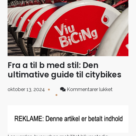
Fra a til b med stil: Den
ultimative guide til citybikes
til
oktober 13, 2024
Kommentarer lukket
Fra
a
til
b
med
stil: