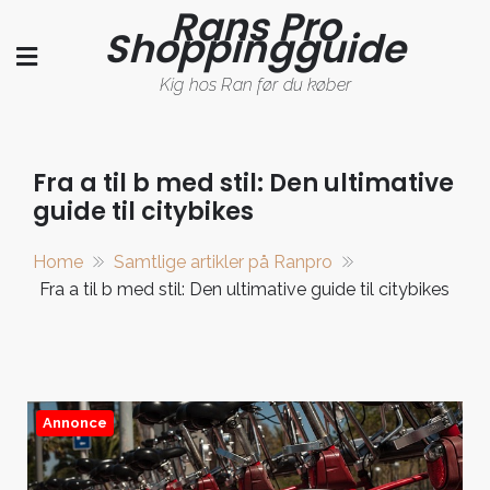
Rans Pro
Skip
Shoppingguide
to
content
Kig hos Ran før du køber
Fra a til b med stil: Den ultimative
guide til citybikes
Home
Samtlige artikler på Ranpro
Fra a til b med stil: Den ultimative guide til citybikes
Annonce