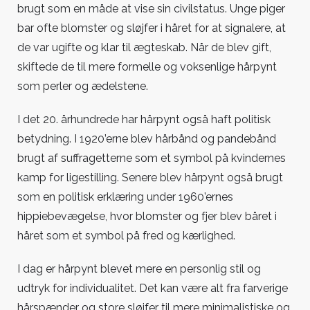
brugt som en måde at vise sin civilstatus. Unge piger
bar ofte blomster og sløjfer i håret for at signalere, at
de var ugifte og klar til ægteskab. Når de blev gift,
skiftede de til mere formelle og voksenlige hårpynt
som perler og ædelstene.
I det 20. århundrede har hårpynt også haft politisk
betydning. I 1920’erne blev hårbånd og pandebånd
brugt af suffragetterne som et symbol på kvindernes
kamp for ligestilling. Senere blev hårpynt også brugt
som en politisk erklæring under 1960’ernes
hippiebevægelse, hvor blomster og fjer blev båret i
håret som et symbol på fred og kærlighed.
I dag er hårpynt blevet mere en personlig stil og
udtryk for individualitet. Det kan være alt fra farverige
hårspænder og store sløjfer til mere minimalistiske og