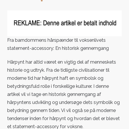
Fra
barndommens
hårspænder
til
voksenlivets
statement-
Fra barndommens hårspænder til voksenlivets
accessory:
statement-accessory: En historisk gennemgang
En
historisk
Hårpynt har altid været en vigtig del af menneskets
gennemgang
historie og udtryk. Fra de tidligste civilisationer til
moderne tid har hårpynt haft en symbolsk og
betydningsfuld rolle i forskellige kulturer. I denne
artikel vil vi tage en historisk gennemgang af
hårpyntens udvikling og undersøge dets symbolik og
betydning gennem tiden. Vi vil også se på moderne
tendenser inden for hårpynt og hvordan det er blevet
et statement-accessory for voksne.