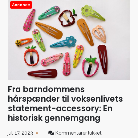
Annonce
Fra barndommens
hårspænder til voksenlivets
statement-accessory: En
historisk gennemgang
til
juli 17, 2023
Kommentarer lukket