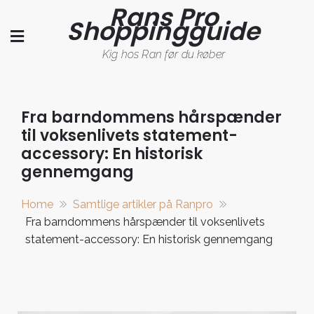
Rans Pro
Skip
Shoppingguide
to
content
Kig hos Ran før du køber
Fra barndommens hårspænder
til voksenlivets statement-
accessory: En historisk
gennemgang
Home
Samtlige artikler på Ranpro
Fra barndommens hårspænder til voksenlivets
statement-accessory: En historisk gennemgang