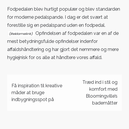
Fodpedalen blev hurtigt populær og blev standarden
for moderne pedalspande.
I dag er det svært at
forestille sig en pedalspand uden en fodpedal.
Opfindelsen af fodpedalen var en af de
mest betydningsfulde opfindelser indenfor
affaldshåndtering og har gjort det nemmere og mere
hygiejnisk for os alle at håndtere vores affald.
Indlægsnavigation
Træd ind i stil og
Få inspiration til kreative
komfort med
måder at bruge
Bloomingville’s
indbygningsspot på
bademåtter