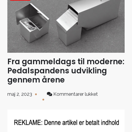
Fra gammeldags til moderne:
Pedalspandens udvikling
gennem årene
til
maj 2, 2023
Kommentarer lukket
Fra
gammeldags
til
moderne:
Pedalspandens