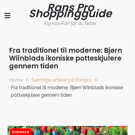
Rans Pro
Skip
Shoppingguide
to
content
Kig hos Ran før du køber
Fra traditionel til moderne: Bjørn
Wiinblads ikoniske potteskjulere
gennem tiden
Home
Samtlige artikler på Ranpro
Fra traditionel til moderne: Bjørn Wiinblads ikoniske
potteskjulere gennem tiden
Annonce