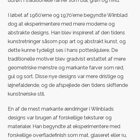
udført i traditionelle farver som blå, grøn og hvid.
I løbet af 1960’erne og 1970’erne begyndte Wiinblad
dog at eksperimentere med mere moderne og
abstrakte designs. Han blev inspireret af den tidens
kunstretninger såsom pop art og abstrakt kunst, og
dette kunne tydeligt ses i hans potteskjulere. De
traditionelle motiver blev gradvist erstattet af mere
geometriske mønstre og markante farver som rød,
gul og sort. Disse nye designs var mere dristige og
iøjnefaldende, og de afspejlede den tidens skiftende
kunstneriske stil.
En af de mest markante ændringer i Wiinblads
designs var brugen af forskellige teksturer og
materialer. Han begyndte at eksperimentere med
forskellige overfladefinish som mat, glaseret eller ru,