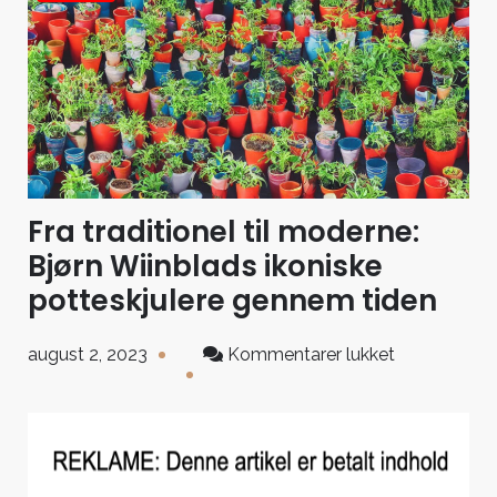
Fra traditionel til moderne:
Bjørn Wiinblads ikoniske
potteskjulere gennem tiden
til
august 2, 2023
Kommentarer lukket
Fra
traditionel
til
moderne:
Bjørn