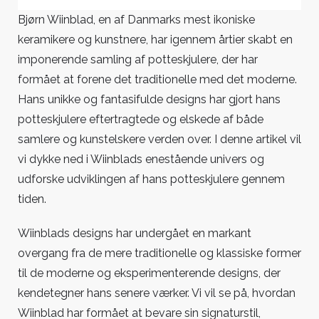
Wiinblads
Bjørn Wiinblad, en af Danmarks mest ikoniske
ikoniske
keramikere og kunstnere, har igennem årtier skabt en
potteskjuler
imponerende samling af potteskjulere, der har
gennem
formået at forene det traditionelle med det moderne.
tiden
Hans unikke og fantasifulde designs har gjort hans
potteskjulere eftertragtede og elskede af både
samlere og kunstelskere verden over. I denne artikel vil
vi dykke ned i Wiinblads enestående univers og
udforske udviklingen af hans potteskjulere gennem
tiden.
Wiinblads designs har undergået en markant
overgang fra de mere traditionelle og klassiske former
til de moderne og eksperimenterende designs, der
kendetegner hans senere værker. Vi vil se på, hvordan
Wiinblad har formået at bevare sin signaturstil,