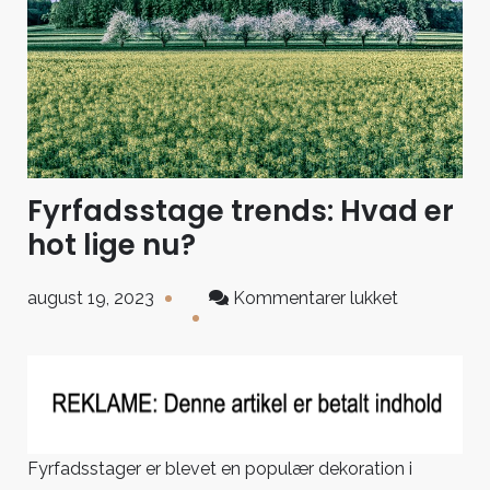
Fyrfadsstage trends: Hvad er
hot lige nu?
til
august 19, 2023
Kommentarer lukket
Fyrfadssta
trends:
Hvad
er
hot
lige
Fyrfadsstager er blevet en populær dekoration i
nu?