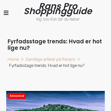
Rans Pro
Skip
Shoppingguide
to
content
Kig hos Ran før du køber
Fyrfadsstage trends: Hvad er hot
lige nu?
Home
Samtlige artikler på Ranpro
Fyrfadsstage trends: Hvad er hot lige nu?
Annonce