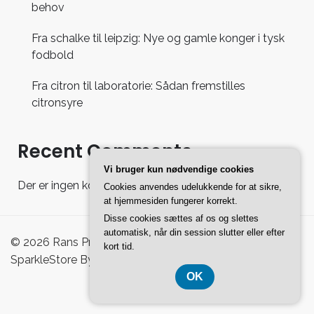
behov
Fra schalke til leipzig: Nye og gamle konger i tysk
fodbold
Fra citron til laboratorie: Sådan fremstilles
citronsyre
Recent Comments
Vi bruger kun nødvendige cookies
Der er ingen kommentarer at vise.
Cookies anvendes udelukkende for at sikre,
at hjemmesiden fungerer korrekt.
Disse cookies sættes af os og slettes
automatisk, når din session slutter eller efter
© 2026 Rans Pro Shoppingguide - WordPress Theme :
kort tid.
SparkleStore By
Sparkle Themes
OK
CVR-Nummer 37407739