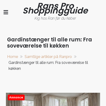
Rans Pro
Skip
Shoppingguide
to
content
Kig hos Ran før du køber
Gardinstænger til alle rum: Fra
soveværelse til køkken
Home
Samtlige artikler på Ranpro
Gardinstænger til alle rum: Fra soveværelse til
køkken
Annonce