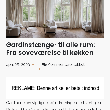
Gardinstænger til alle rum:
Fra soveværelse til køkken
til
april 25, 2023
Kommentarer lukket
Gardinstænge
til
alle
rum:
Fra
soveværelse
Gardiner er en vigtig del af indretningen i ethvert hjem.
til
De kan tilføje farve, tekstur og stil til et rum og skabe