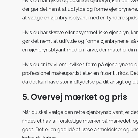
Hvis du har tykke og buskede øjenbryn, kan det væ
der gør det nemt at udfylde og forme øjenbrynene.
at vælge en øjenbrynsblyant med en tyndere spids, d
Hvis du har skæve eller asymmetriske øjenbryn, ka
gør det nemt at udfylde og forme øjenbrynene, så 
en øjenbrynsblyant med en farve, der matcher din na
Hvis du er i tvivl om, hvilken form på øjenbrynene de
professionel makeupartist eller en frisør til råds. De
da det kan have stor indflydelse på dit ansigt og d
5. Overvej mærket og pris
Når du skal vælge den rette øjenbrynsblyant, er det
findes et hav af forskellige mærker på markedet, o
godt. Det er en god idé at læse anmeldelser og un