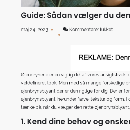
Guide: Sådan vælger du den
til
maj 24, 2023
Kommentarer lukket
Guide:
Sådan
vælger
du
den
rette
Øjenbrynene er en vigtig del af vores ansigtstræk,
øjenbry
veldefineret look. Men med så mange forskellige p
øjenbrynsblyant der er den rigtige for dig. Der er fo
øjenbrynsblyant, herunder farve, tekstur og form. I 
tænke på, når du vælger den rette øjenbrynsblyant
1. Kend dine behov og ønske