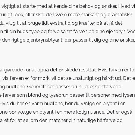
 vigtigt at starte med at kende dine behov og ønsker. Hvad vi
urligt look, eller skal den være mere markant og dramatisk?
u villig til at bruge lidt ekstra tid og kræfter på at få det
yn til din huds type og farve samt farven på dine øjenbryn. Ve
n rigtige øjenbrynsblyant, der passer til dig og dine ønsker.
 afgørende for at opnå det ønskede resultat. Hvis farven er fo
vis farven er for mørk, vil det se unaturligt og hårdt ud. Det e
 og hudtone. Generelt set passer brun- eller sortfarvede
e farver som blond og lysebrun passer til personer med lyser
 Hvis du har en varm hudtone, bør du vælge en blyant i en
ne bør vælge en blyant i en mere kølig nuance. Det er også
 øret for at se, om den matcher din naturlige hårfarve og