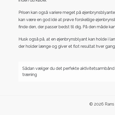
inden du køber.
Prisen kan også variere meget på øjenbrynsblyanter,
kan være en god idé at prøve forskellige øjenbryns
finde den, der passer bedst til dig. På den måde k
Husk også på, at en øjenbrynsblyant kan holde i lang
der holder længe og giver et flot resultat hver gang
Indlægsnavigation
Sådan vælger du det perfekte aktivitetsarmbånd t
træning
© 2026 Rans 