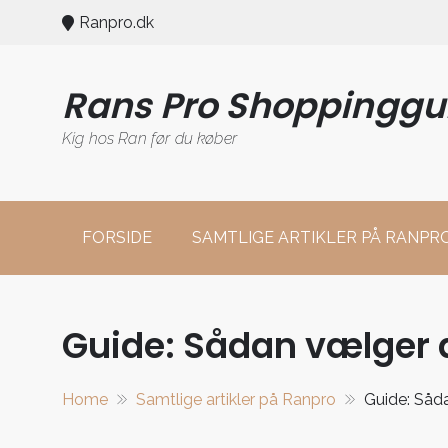
Skip
Ranpro.dk
to
content
Rans Pro Shoppinggu
Kig hos Ran før du køber
FORSIDE
SAMTLIGE ARTIKLER PÅ RANPR
Guide: Sådan vælger 
Home
Samtlige artikler på Ranpro
Guide: Såd