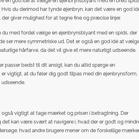
re en god idé at vælge en øjenbrynsblyant med en bred spids
 Hvis du derimod har tynde øjenbryn, kan det være en god id
er giver mulighed for at tegne fine og præcise linjer.
n du med fordel vælge en øjenbrynsblyant med en spids, der
de ser mere symmetriske ud. Det er også en god idé at vælg
turlige hårfarve, da det vil give et mere naturligt udseende.
r passer bedst til dit ansigt, kan du altid spørge en
t er vigtigt, at du føler dig godt tilpas med din øjenbrynsform,
it udseende.
 også vigtigt at tage mærket og prisen i betragtning. Der
g det kan være svært at navigere i, hvad der er godt og mindr
dersøge, hvad andre brugere mener om de forskellige mærker