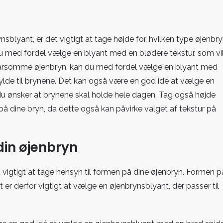
nsblyant, er det vigtigt at tage højde for, hvilken type øjenbr
 du med fordel vælge en blyant med en blødere tekstur, som vi
sparsomme øjenbryn, kan du med fordel vælge en blyant med
 fylde til brynene. Det kan også være en god idé at vælge en
 du ønsker at brynene skal holde hele dagen. Tag også højde
h på dine bryn, da dette også kan påvirke valget
af tekstur på
din øjenbryn
 vigtigt at tage hensyn til formen på dine øjenbryn. Formen p
et er derfor vigtigt at vælge en øjenbrynsblyant, der passer til