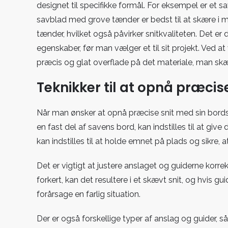
designet til specifikke formål. For eksempel er et 
savblad med grove tænder er bedst til at skære i me
tænder, hvilket også påvirker snitkvaliteten. Det er
egenskaber, før man vælger et til sit projekt. Ved 
præcis og glat overflade på det materiale, man skær
Teknikker til at opnå præcis
Når man ønsker at opnå præcise snit med sin bordsa
en fast del af savens bord, kan indstilles til at g
kan indstilles til at holde emnet på plads og sikre, a
Det er vigtigt at justere anslaget og guiderne korrek
forkert, kan det resultere i et skævt snit, og hvis g
forårsage en farlig situation.
Der er også forskellige typer af anslag og guider, så