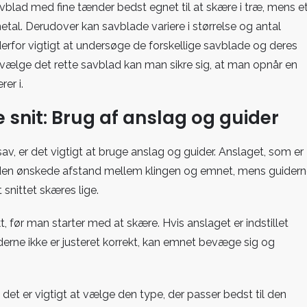
savblad med fine tænder bedst egnet til at skære i træ, mens e
tal. Derudover kan savblade variere i størrelse og antal
 derfor vigtigt at undersøge de forskellige savblade og deres
at vælge det rette savblad kan man sikre sig, at man opnår en
er i.
e snit: Brug af anslag og guider
v, er det vigtigt at bruge anslag og guider. Anslaget, som er
ive den ønskede afstand mellem klingen og emnet, mens guider
t snittet skæres lige.
t, før man starter med at skære. Hvis anslaget er indstillet
uiderne ikke er justeret korrekt, kan emnet bevæge sig og
 det er vigtigt at vælge den type, der passer bedst til den