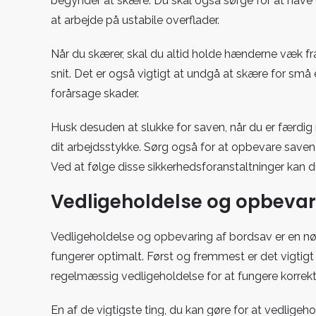
begynder at skære. Du skal også sørge for at have 
at arbejde på ustabile overflader.
Når du skærer, skal du altid holde hænderne væk f
snit. Det er også vigtigt at undgå at skære for små 
forårsage skader.
Husk desuden at slukke for saven, når du er færdig 
dit arbejdsstykke. Sørg også for at opbevare saven e
Ved at følge disse sikkerhedsforanstaltninger kan
Vedligeholdelse og opbevar
Vedligeholdelse og opbevaring af bordsav er en nød
fungerer optimalt. Først og fremmest er det vigtigt
regelmæssig vedligeholdelse for at fungere korrekt
En af de vigtigste ting, du kan gøre for at vedligehol