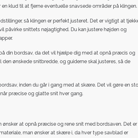
r en klud til at fjerne eventuelle snavsede områder på klingen.
tillinger, så klingen er perfekt justeret. Det er vigtigt at tjekk
t vil påvirke snittets nøjagtighed. Du kan justere højden og
apper.
 på din bordsav, da det vil hjælpe dig med at opnå præcis og
til den ønskede snitbredde, og guiderne skal justeres, så de
n bordsav, inden du går i gang med at skære. Det vil gøre en sto
opnår præcise og glatte snit hver gang.
man ønsker at opnå præcise og rene snit med bordsaven. Det er
 materiale, man ønsker at skære i, da hver type savblad er