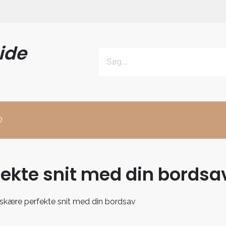
ide
O
rfekte snit med din bordsa
t skære perfekte snit med din bordsav