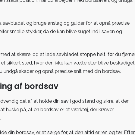
en stabil position, når du arbejder med bordsaven, og undgå
ra savbladet og bruge anslag og guider for at opnå præcise
eller smalle stykker, da de kan blive suget ind i saven og
med at skære, og at lade savbladet stoppe helt, før du fjerne
t sikkert sted, hvor den ikke kan vælte eller blive beskadiget
 du undgå skader og opnå præcise snit med din bordsav.
ing af bordsav
vendig del af at holde din sav i god stand og sikre, at den
 at huske på, at en bordsav er et værktøj, der kræver
.
de din bordsav, er at sørge for, at den altid er ren og tør. Efter