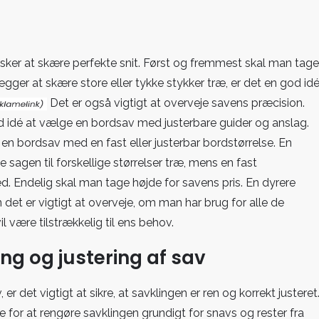
nsker at skære perfekte snit. Først og fremmest skal man tage
ægger at skære store eller tykke stykker træ, er det en
god id
Det er også vigtigt at overveje savens præcision.
d idé at vælge en bordsav med justerbare guider og anslag.
n bordsav med en fast eller justerbar bordstørrelse. En
e sagen til forskellige størrelser træ, mens en fast
ed. Endelig skal man tage højde for savens pris. En dyrere
det er vigtigt at overveje, om man har brug for alle de
l være tilstrækkelig til ens behov.
ing og justering af sav
r det vigtigt at sikre, at savklingen er ren og korrekt justeret
e for at rengøre savklingen grundigt for snavs og rester fra