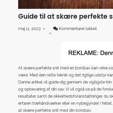
Guide til at skære perfekte 
til
maj 11, 2023
Kommentarer lukket
Guide
til
at
skære
perfekte
snit
At skære perfekte snit med en bordsav kan virke s
med
være. Med den rette teknik og det rigtige udstyr ka
din
Denne artikel vil guide dig gennem de vigtigste trin 
bordsav
og opbevaring af din sav. Vi vil også se på de fors
resultater, samt de sikkerhedsforanstaltninger, du 
erfaren træhåndværker eller en nybegynder i feltet,
at skære perfekte snit med din bordsav.