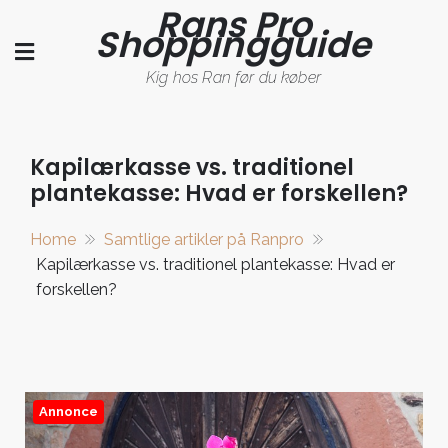
Rans Pro
Skip
Shoppingguide
to
content
Kig hos Ran før du køber
Kapilærkasse vs. traditionel
plantekasse: Hvad er forskellen?
Home
Samtlige artikler på Ranpro
Kapilærkasse vs. traditionel plantekasse: Hvad er
forskellen?
Annonce