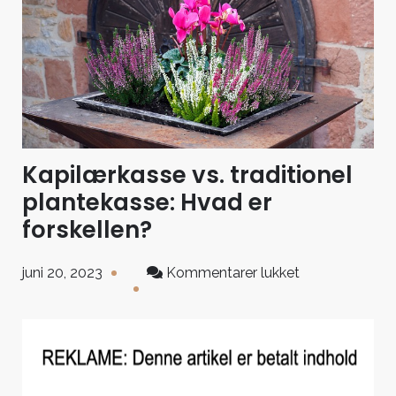
Kapilærkasse vs. traditionel
plantekasse: Hvad er
forskellen?
til
juni 20, 2023
Kommentarer lukket
Kapilærkasse
vs.
traditionel
plantekasse:
Hvad