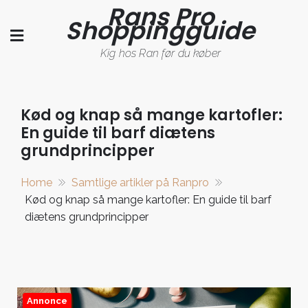
Rans Pro
Skip
Shoppingguide
to
content
Kig hos Ran før du køber
Kød og knap så mange kartofler:
En guide til barf diætens
grundprincipper
Home
Samtlige artikler på Ranpro
Kød og knap så mange kartofler: En guide til barf
diætens grundprincipper
Annonce