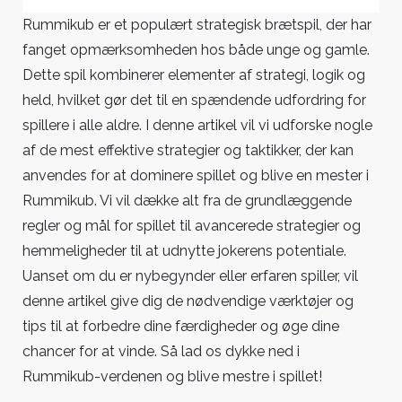
Dominating
Rummikub er et populært strategisk brætspil, der har
the
fanget opmærksomheden hos både unge og gamle.
Game
Dette spil kombinerer elementer af strategi, logik og
held, hvilket gør det til en spændende udfordring for
spillere i alle aldre. I denne artikel vil vi udforske nogle
af de mest effektive strategier og taktikker, der kan
anvendes for at dominere spillet og blive en mester i
Rummikub. Vi vil dække alt fra de grundlæggende
regler og mål for spillet til avancerede strategier og
hemmeligheder til at udnytte jokerens potentiale.
Uanset om du er nybegynder eller erfaren spiller, vil
denne artikel give dig de nødvendige værktøjer og
tips til at forbedre dine færdigheder og øge dine
chancer for at vinde. Så lad os dykke ned i
Rummikub-verdenen og blive mestre i spillet!