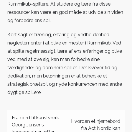
Rummikub-spillere. At studere og lære fra disse
ressourcer kan være en god måde at udvide sin viden
og forbedre ens spil.
Kort sagt er træning, erfaring og vedholdenhed
nøgleelementer i at blive en mester i Rummikub. Ved
at spille regelmæssigt, lære af ens erfaringer og blive
ved med at øve sig, kan man forbedre sine
færdigheder og dominere spillet. Det kræver tid og
dedikation, men belønningen er at beherske et
strategisk brætspil og nyde konkurrencen med andre
dygtige spillere.
Indlægsnavigation
Fra bord til kunstværk:
Hvordan et hjørnebord
Georg Jensens
fra Act Nordic kan
kageopsatser løfter