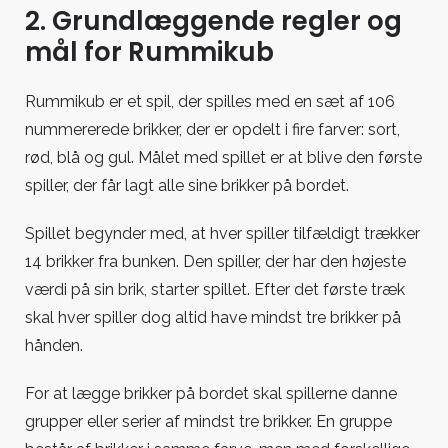
2. Grundlæggende regler og
mål for Rummikub
Rummikub er et spil, der spilles med en sæt af 106
nummererede brikker, der er opdelt i fire farver: sort,
rød, blå og gul. Målet med spillet er at blive den første
spiller, der får lagt alle sine brikker på bordet.
Spillet begynder med, at hver spiller tilfældigt trækker
14 brikker fra bunken. Den spiller, der har den højeste
værdi på sin brik, starter spillet. Efter det første træk
skal hver spiller dog altid have mindst tre brikker på
hånden.
For at lægge brikker på bordet skal spillerne danne
grupper eller serier af mindst tre brikker. En gruppe