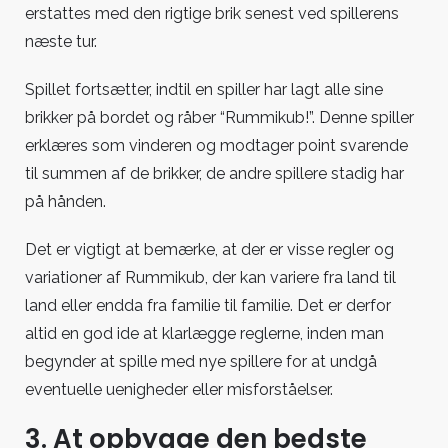
erstattes med den rigtige brik senest ved spillerens
næste tur.
Spillet fortsætter, indtil en spiller har lagt alle sine
brikker på bordet og råber “Rummikub!”. Denne spiller
erklæres som vinderen og modtager point svarende
til summen af de brikker, de andre spillere stadig har
på hånden.
Det er vigtigt at bemærke, at der er visse regler og
variationer af Rummikub, der kan variere fra land til
land eller endda fra familie til familie. Det er derfor
altid en god ide at klarlægge reglerne, inden man
begynder at spille med nye spillere for at undgå
eventuelle uenigheder eller misforståelser.
3. At opbygge den bedste