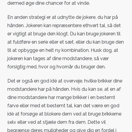
dermed øge dine chancer for at vinde.
En anden strategi er at udnytte de jokere, du har på
hånden. Jokeren kan repræsentere ethvert tal, så det
er vigtigt at bruge den klogt. Du kan bruge jokeren til
at fuldføre en serie eller et sæt, eller du kan bruge den
til at opbygge en helt ny kombination. Husk dog, at
jokeren kan tages af dine modstandere, så vær
forsigtig med, hvor og hvornår du bruger den.
Det er også en god idé at overveje, hvilke brikker dine
modstandere har på hånden. Hvis du kan se, at en af
dine modstandere har mange brikker i en bestemt
farve eller med et bestemt tal, kan det være en god
idé at forsøge at blokere dem ved at bruge brikkerne
selv eller ved at stjæle dem fra dem. Dette vil
begrænse deres muligheder og give dig en fordel i