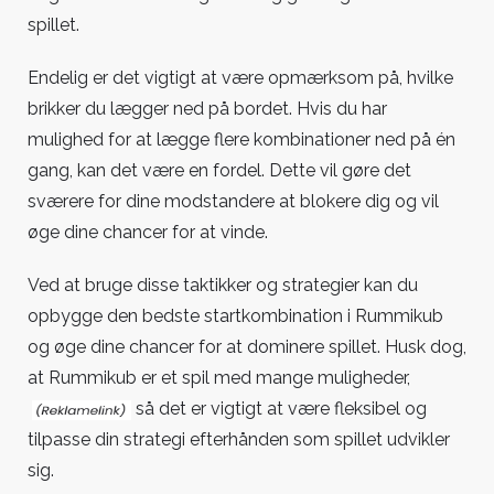
spillet.
Endelig er det vigtigt at være opmærksom på, hvilke
brikker du lægger ned på bordet. Hvis du har
mulighed for at lægge flere kombinationer ned på én
gang, kan det være en fordel. Dette vil gøre det
sværere for dine modstandere at blokere dig og vil
øge dine chancer for at vinde.
Ved at bruge disse taktikker og strategier kan du
opbygge den bedste startkombination i Rummikub
og øge dine chancer for at dominere spillet. Husk dog,
at Rummikub er et spil med mange muligheder,
så det er vigtigt at være fleksibel og
tilpasse din strategi efterhånden som spillet udvikler
sig.