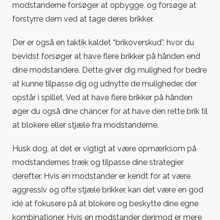
modstanderne forsøger at opbygge, og forsøge at
forstyrre dem ved at tage deres brikker.
Der er også en taktik kaldet “brikoverskud”, hvor du
bevidst forsøger at have flere brikker på hånden end
dine modstandere. Dette giver dig mulighed for bedre
at kunne tilpasse dig og udnytte de muligheder, der
opstår i spillet. Ved at have flere brikker på hånden
øger du også dine chancer for at have den rette brik til
at blokere eller stjæle fra modstanderne.
Husk dog, at det er vigtigt at være opmærksom på
modstandernes træk og tilpasse dine strategier
derefter. Hvis en modstander er kendt for at være
aggressiv og ofte stjæle brikker, kan det være en god
idé at fokusere på at blokere og beskytte dine egne
kombinationer. Hvis en modstander derimod er mere