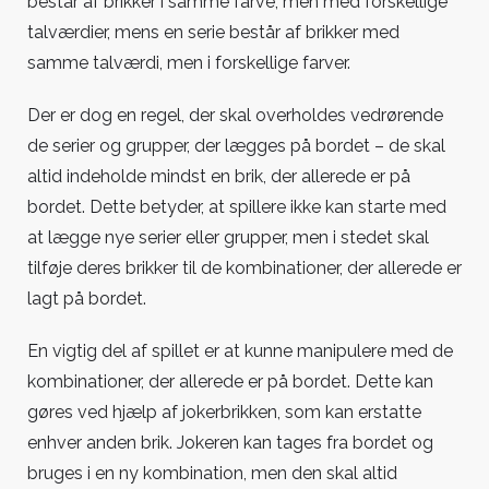
består af brikker i samme farve, men med forskellige
talværdier, mens en serie består af brikker med
samme talværdi, men i forskellige farver.
Der er dog en regel, der skal overholdes vedrørende
de serier og grupper, der lægges på bordet – de skal
altid indeholde mindst en brik, der allerede er på
bordet. Dette betyder, at spillere ikke kan starte med
at lægge nye serier eller grupper, men i stedet skal
tilføje deres brikker til de kombinationer, der allerede er
lagt på bordet.
En vigtig del af spillet er at kunne manipulere med de
kombinationer, der allerede er på bordet. Dette kan
gøres ved hjælp af jokerbrikken, som kan erstatte
enhver anden brik. Jokeren kan tages fra bordet og
bruges i en ny kombination, men den skal altid