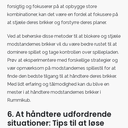
forsigtig og fokuserer på at opbygge store
kombinationer, kan det være en fordel at fokusere på
at stjæle deres brikker og forstyrre deres planer.
Ved at beherske disse metoder til at blokere og stjæle
modstandernes brikker vil du være bedre rustet til at
dominere spillet og tage kontrollen over spillepladen.
Prøv at eksperimentere med forskellige strategier og
vær opmærksom på modstandernes spillestil for at
finde den bedste tilgang til at håndtere deres brikker.
Med lidt erfaring og tålmodighed kan du blive en
mester i at håndtere modstandernes brikker i
Rummikub.
6. At håndtere udfordrende
situationer: Tips til at løse