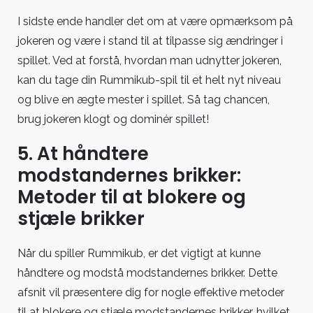
I sidste ende handler det om at være opmærksom på
jokeren og være i stand til at tilpasse sig ændringer i
spillet. Ved at forstå, hvordan man udnytter jokeren,
kan du tage din Rummikub-spil til et helt nyt niveau
og blive en ægte mester i spillet. Så tag chancen,
brug jokeren klogt og dominér spillet!
5. At håndtere
modstandernes brikker:
Metoder til at blokere og
stjæle brikker
Når du spiller Rummikub, er det vigtigt at kunne
håndtere og modstå modstandernes brikker. Dette
afsnit vil præsentere dig for nogle effektive metoder
til at blokere og stjæle modstandernes brikker, hvilket