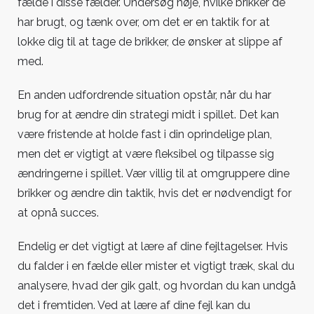
fælde i disse fælder. Undersøg nøje, hvilke brikker de
har brugt, og tænk over, om det er en taktik for at
lokke dig til at tage de brikker, de ønsker at slippe af
med.
En anden udfordrende situation opstår, når du har
brug for at ændre din strategi midt i spillet. Det kan
være fristende at holde fast i din oprindelige plan,
men det er vigtigt at være fleksibel og tilpasse sig
ændringerne i spillet. Vær villig til at omgruppere dine
brikker og ændre din taktik, hvis det er nødvendigt for
at opnå succes.
Endelig er det vigtigt at lære af dine fejltagelser. Hvis
du falder i en fælde eller mister et vigtigt træk, skal du
analysere, hvad der gik galt, og hvordan du kan undgå
det i fremtiden. Ved at lære af dine fejl kan du