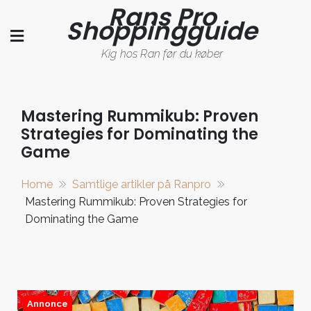
Rans Pro
Skip
Shoppingguide
to
content
Kig hos Ran før du køber
Mastering Rummikub: Proven
Strategies for Dominating the
Game
Home
Samtlige artikler på Ranpro
Mastering Rummikub: Proven Strategies for
Dominating the Game
Annonce