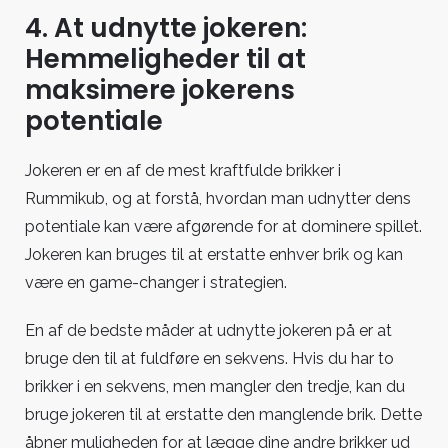
4. At udnytte jokeren:
Hemmeligheder til at
maksimere jokerens
potentiale
Jokeren er en af ​​de mest kraftfulde brikker i
Rummikub, og at forstå, hvordan man udnytter dens
potentiale kan være afgørende for at dominere spillet.
Jokeren kan bruges til at erstatte enhver brik og kan
være en game-changer i strategien.
En af de bedste måder at udnytte jokeren på er at
bruge den til at fuldføre en sekvens. Hvis du har to
brikker i en sekvens, men mangler den tredje, kan du
bruge jokeren til at erstatte den manglende brik. Dette
åbner muligheden for at lægge dine andre brikker ud