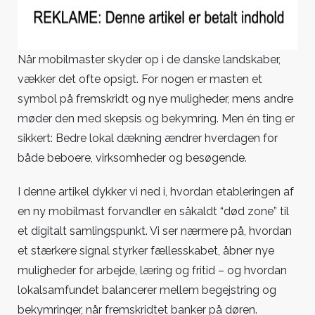
kommer
til
byen:
Sådan
Når mobilmaster skyder op i de danske landskaber,
ændrer
vækker det ofte opsigt. For nogen er masten et
bedre
symbol på fremskridt og nye muligheder, mens andre
lokal
møder den med skepsis og bekymring. Men én ting er
dækning
sikkert: Bedre lokal dækning ændrer hverdagen for
hverdagen
både beboere, virksomheder og besøgende.
I denne artikel dykker vi ned i, hvordan etableringen af
en ny mobilmast forvandler en såkaldt “død zone” til
et digitalt samlingspunkt. Vi ser nærmere på, hvordan
et stærkere signal styrker fællesskabet, åbner nye
muligheder for arbejde, læring og fritid – og hvordan
lokalsamfundet balancerer mellem begejstring og
bekymringer, når fremskridtet banker på døren.