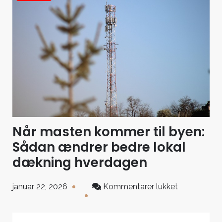
Når masten kommer til byen:
Sådan ændrer bedre lokal
dækning hverdagen
til
januar 22, 2026
Kommentarer lukket
Når
masten