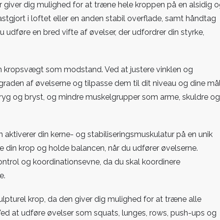
r giver dig mulighed for at træne hele kroppen på en alsidig 
astgjort i loftet eller en anden stabil overflade, samt håndtag
udføre en bred vifte af øvelser, der udfordrer din styrke,
en kropsvægt som modstand. Ved at justere vinklen og
raden af øvelserne og tilpasse dem til dit niveau og dine mål
ryg og bryst, og mindre muskelgrupper som arme, skuldre og
 aktiverer din kerne- og stabiliseringsmuskulatur på en unik
re din krop og holde balancen, når du udfører øvelserne.
trol og koordinationsevne, da du skal koordinere
e.
pturel krop, da den giver dig mulighed for at træne alle
Ved at udføre øvelser som squats, lunges, rows, push-ups og