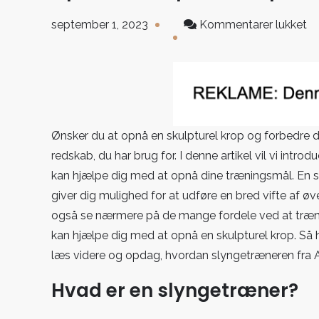
til
september 1, 2023
Kommentarer lukket
O
en
sk
kr
m
sl
Ønsker du at opnå en skulpturel krop og forbedre d
fr
redskab, du har brug for. I denne artikel vil vi intro
Ab
kan hjælpe dig med at opnå dine træningsmål. En sl
giver dig mulighed for at udføre en bred vifte af øvel
også se nærmere på de mange fordele ved at træne m
kan hjælpe dig med at opnå en skulpturel krop. Så hvi
læs videre og opdag, hvordan slyngetræneren fra A
Hvad er en slyngetræner?