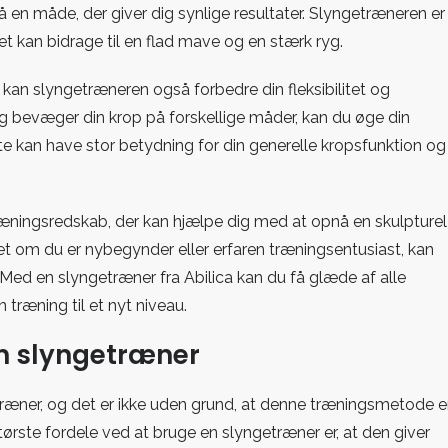
å en måde, der giver dig synlige resultater. Slyngetræneren er
et kan bidrage til en flad mave og en stærk ryg.
an slyngetræneren også forbedre din fleksibilitet og
og bevæger din krop på forskellige måder, kan du øge din
e kan have stor betydning for din generelle kropsfunktion og
t træningsredskab, der kan hjælpe dig med at opnå en skulpturel
et om du er nybegynder eller erfaren træningsentusiast, kan
. Med en slyngetræner fra Abilica kan du få glæde af alle
træning til et nyt niveau.
n slyngetræner
æner, og det er ikke uden grund, at denne træningsmetode e
tørste fordele ved at bruge en slyngetræner er, at den giver