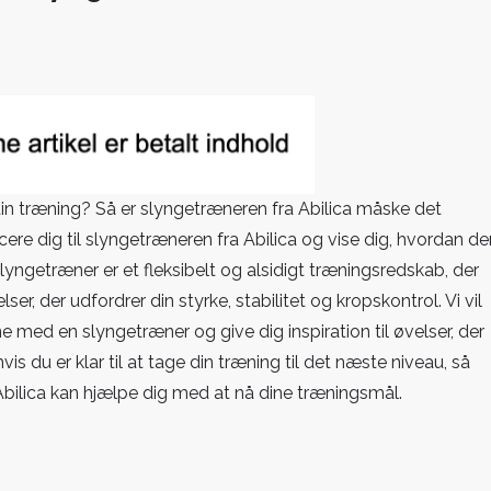
pnå
ulpturel
op
ed
yngetræneren
in træning? Så er slyngetræneren fra Abilica måske det
a
ducere dig til slyngetræneren fra Abilica og vise dig, hvordan d
ilica
yngetræner er et fleksibelt og alsidigt træningsredskab, der
ser, der udfordrer din styrke, stabilitet og kropskontrol. Vi vil
ed en slyngetræner og give dig inspiration til øvelser, der
s du er klar til at tage din træning til det næste niveau, så
bilica kan hjælpe dig med at nå dine træningsmål.