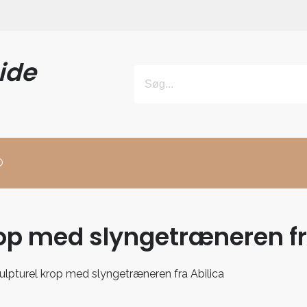
ide
O
op med slyngetræneren fr
lpturel krop med slyngetræneren fra Abilica