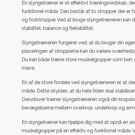
En slyngetræner er et effektivt træningsredskab, de
funktionel måde. Den består af to stropper, der er f
og fodstropper. Ved at bruge slyngetræneren kan du 
stabilitet, balance og fleksibilitet.
Slyngetræneren fungerer ved, at du bruger din eg
placeringen af stropperne kan du variere sværhedsg
Du kan både træne store muskelgrupper som ben, 
mave.
En af de store fordele ved slyngetræneren er, at den
måde. Dette skyldes, at du hele tiden skal stabilise
Derudover træner slyngetræneren også din kropskon
bevægelserne mellem overkrop, underkrop og arm
En slyngetræner kan hjælpe dig med at opnå en skul
muskelgrupper på en effektiv og funktionel måde. 