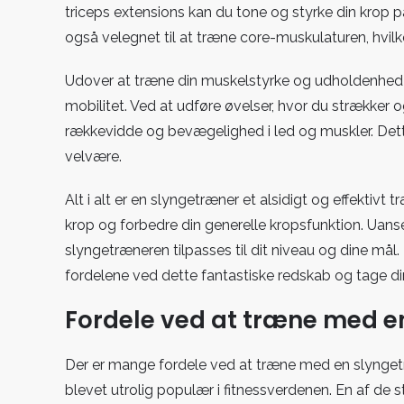
triceps extensions kan du tone og styrke din krop p
også velegnet til at træne core-muskulaturen, hvilk
Udover at træne din muskelstyrke og udholdenhed k
mobilitet. Ved at udføre øvelser, hvor du strækker 
rækkevidde og bevægelighed i led og muskler. Dett
velvære.
Alt i alt er en slyngetræner et alsidigt og effektiv
krop og forbedre din generelle kropsfunktion. Uans
slyngetræneren tilpasses til dit niveau og dine mål
fordelene ved dette fantastiske redskab og tage din 
Fordele ved at træne med e
Der er mange fordele ved at træne med en slyngetr
blevet utrolig populær i fitnessverdenen. En af de s