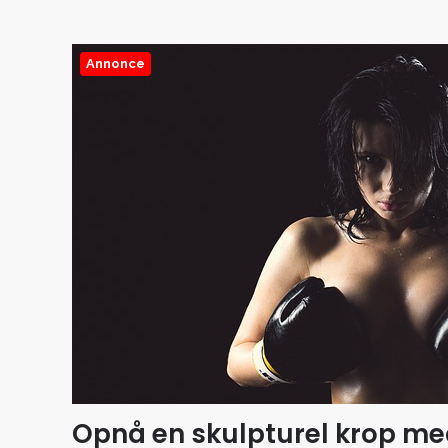
Annonce
Opnå en skulpturel krop me