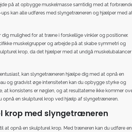
bejde på at opbygge muskelmasse samtidig med at forbrænd
h-ups kan alle udføres med slyngetræneren og hjælper med a
dig mulighed for at træne i forskellige vinkler og positioner.
ecifikke muskelgrupper og arbejde på at skabe symmetri og
 skulpturel krop, da det hjælper med at undgå muskelubalancer
entusiast, kan slyngetræneren hjælpe dig med at opnå en
niveau og gradvist øge intensiteten kan du opbygge styrke og
ske, at konsistens er nøglen, og at resultaterne ikke kommer ov
 opnå en skulpturel krop ved hjælp af slyngetræneren.
urel krop med slyngetræneren
 til at opnå en skulpturel krop. Med træneren kan du udføre en