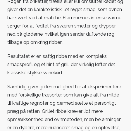
Røgen fra briketter, træflis eller kul omslutter kødet og
giver det en karakteristisk, let røget smag, som ovnen
har svært ved at matche. Flammernes intense varme
sørger for, at fedtet fra sværen smelter og drypper
ned på gløderne, hvilket igen sender duftende røg
tilbage op omkring ribben.
Resultatet er en saftig ribbe med en kompleks
smagsprofil og et hint af grill, der virkelig løfter det
klassiske stykke svinekød.
Samtidig giver grillen mulighed for at eksperimentere
med forskellige træsorter, som kan give alt fra milde
til kraftige røgnoter og dermed sætte et personligt
præg på retten. Grillet ribbe kræver lidt mere
opmærksomhed end ovnmetoden, men belønningen
er en dybere, mere nuanceret smag og en oplevelse,