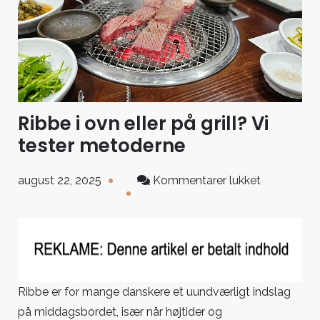
Ribbe i ovn eller på grill? Vi
tester metoderne
til
august 22, 2025
Kommentarer lukket
Ribbe
i
ovn
eller
på
grill?
Ribbe er for mange danskere et uundværligt indslag
Vi
på middagsbordet, især når højtider og