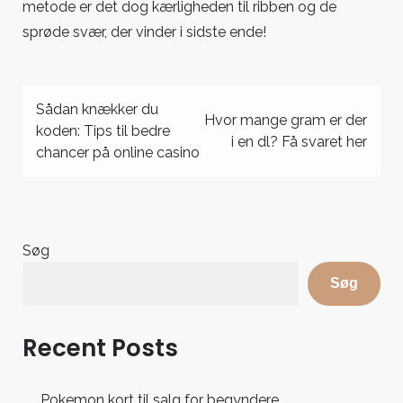
metode er det dog kærligheden til ribben og de
sprøde svær, der vinder i sidste ende!
Indlægsnavigation
Sådan knækker du
Hvor mange gram er der
koden: Tips til bedre
i en dl? Få svaret her
chancer på online casino
Søg
Søg
Recent Posts
Pokemon kort til salg for begyndere