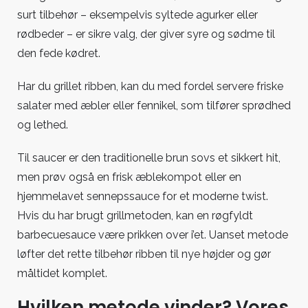
surt tilbehør – eksempelvis syltede agurker eller
rødbeder – er sikre valg, der giver syre og sødme til
den fede kødret.
Har du grillet ribben, kan du med fordel servere friske
salater med æbler eller fennikel, som tilfører sprødhed
og lethed.
Til saucer er den traditionelle brun sovs et sikkert hit,
men prøv også en frisk æblekompot eller en
hjemmelavet sennepssauce for et moderne twist.
Hvis du har brugt grillmetoden, kan en røgfyldt
barbecuesauce være prikken over i’et. Uanset metode
løfter det rette tilbehør ribben til nye højder og gør
måltidet komplet.
Hvilken metode vinder? Vores