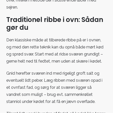
over, hvilken metode der i sidste ende løber med
sejren.
Traditionel ribbe i ovn: Sådan
gør du
Den klassiske måde at tilberede ribbe på er i ovnen,
og med den rette teknik kan du opnå både mørt kød
og sprød svær. Start med at ridse sværen grundigt –
gerne helt ned til fedtet, men uden at skære i kødet.
Gnid herefter sværen ind med rigeligt groft salt og
eventuelt lidt peber. Læg ribben med sværen opad i
et ovnfast fad, og sørg for at sværen ligger så
vandret som muligt – brug evt. sammenkrøllet
stanniol under kødet for at få en jævn overflade.