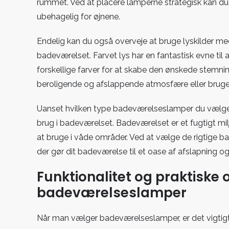
rummet. Ved at placere lamperne strategisk kan du s
ubehagelig for øjnene.
Endelig kan du også overveje at bruge lyskilder me
badeværelset. Farvet lys har en fantastisk evne til
forskellige farver for at skabe den ønskede stemnin
beroligende og afslappende atmosfære eller bruge li
Uanset hvilken type badeværelseslamper du vælger, e
brug i badeværelset. Badeværelset er et fugtigt milj
at bruge i våde områder. Ved at vælge de rigtige
der gør dit badeværelse til et oase af afslapning o
Funktionalitet og praktiske 
badeværelseslamper
Når man vælger badeværelseslamper, er det vigtigt a