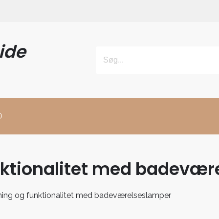
ide
O
nktionalitet med badevær
ing og funktionalitet med badeværelseslamper