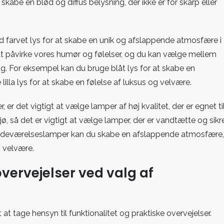
kabe en blød og diffus belysning, der ikke er for skarp eller
d farvet lys for at skabe en unik og afslappende atmosfære i
 at påvirke vores humør og følelser, og du kan vælge mellem
g. For eksempel kan du bruge blåt lys for at skabe en
lla lys for at skabe en følelse af luksus og velvære.
r det vigtigt at vælge lamper af høj kvalitet, der er egnet ti
ø, så det er vigtigt at vælge lamper, der er vandtætte og sikr
 badeværelseslamper kan du skabe en afslappende atmosfære,
g velvære.
overvejelser ved valg af
t tage hensyn til funktionalitet og praktiske overvejelser.