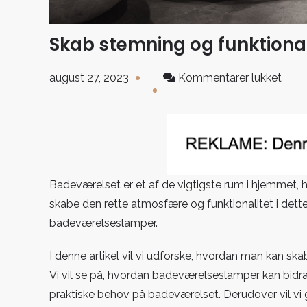
Skab stemning og funktion
til
august 27, 2023
Kommentarer lukket
Skab
stem
og
funkt
med
bade
Badeværelset er et af de vigtigste rum i hjemmet, hv
skabe den rette atmosfære og funktionalitet i dett
badeværelseslamper.
I denne artikel vil vi udforske, hvordan man kan 
Vi vil se på, hvordan badeværelseslamper kan bidr
praktiske behov på badeværelset. Derudover vil vi giv