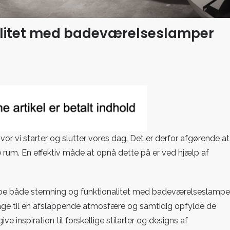
alitet med badeværelseslamper
ning
ionalitet
værelseslamper
or vi starter og slutter vores dag. Det er derfor afgørende at
e rum. En effektiv måde at opnå dette på er ved hjælp af
skabe både stemning og funktionalitet med badeværelseslamper
age til en afslappende atmosfære og samtidig opfylde de
e inspiration til forskellige stilarter og designs af