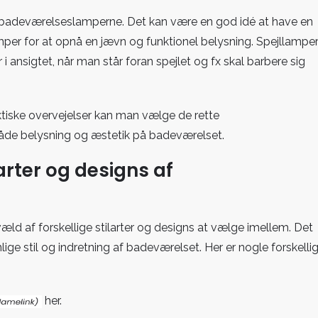
af badeværelseslamperne. Det kan være en god idé at have en
per for at opnå en jævn og funktionel belysning. Spejllampe
 ansigtet, når man står foran spejlet og fx skal barbere sig
aktiske overvejelser kan man vælge de rette
åde belysning og æstetik på badeværelset.
ilarter og designs af
ld af forskellige stilarter og designs at vælge imellem. Det
nlige stil og indretning af badeværelset. Her er nogle forskelli
her.