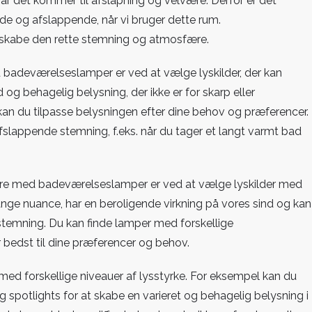
år det kommer til afslapning og velvære. Derfor er det
de og afslappende, når vi bruger dette rum.
t skabe den rette stemning og atmosfære.
adeværelseslamper er ved at vælge lyskilder, der kan
g behagelig belysning, der ikke er for skarp eller
kan du tilpasse belysningen efter dine behov og præferencer.
afslappende stemning, f.eks. når du tager et langt varmt bad
e med badeværelseslamper er ved at vælge lyskilder med
ange nuance, har en beroligende virkning på vores sind og kan
temning. Du kan finde lamper med forskellige
 bedst til dine præferencer og behov.
med forskellige niveauer af lysstyrke. For eksempel kan du
spotlights for at skabe en varieret og behagelig belysning i