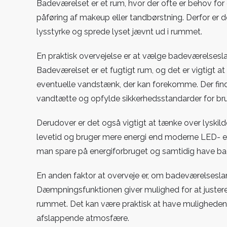
Badeværelset er et rum, hvor der ofte er behov for g
påføring af makeup eller tandbørstning. Derfor er de
lysstyrke og sprede lyset jævnt ud i rummet.
En praktisk overvejelse er at vælge badeværelsesla
Badeværelset er et fugtigt rum, og det er vigtigt a
eventuelle vandstænk, der kan forekomme. Der find
vandtætte og opfylde sikkerhedsstandarder for bru
Derudover er det også vigtigt at tænke over lyskild
levetid og bruger mere energi end moderne LED- ell
man spare på energiforbruget og samtidig have bad
En anden faktor at overveje er, om badeværelses
Dæmpningsfunktionen giver mulighed for at justere 
rummet. Det kan være praktisk at have muligheden 
afslappende atmosfære.