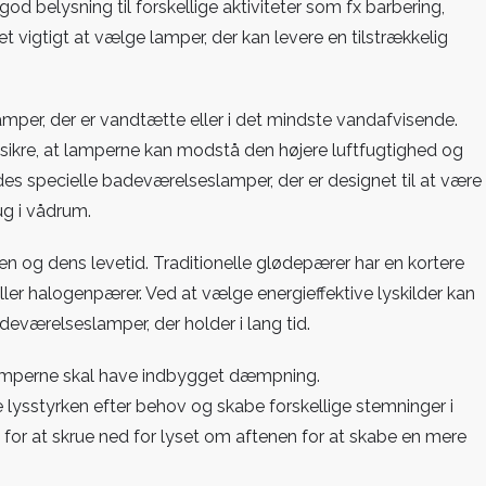
od belysning til forskellige aktiviteter som fx barbering,
t vigtigt at vælge lamper, der kan levere en tilstrækkelig
mper, der er vandtætte eller i det mindste vandafvisende.
t sikre, at lamperne kan modstå den højere luftfugtighed og
es specielle badeværelseslamper, der er designet til at være
g i vådrum.
en og dens levetid. Traditionelle glødepærer har en kortere
er halogenpærer. Ved at vælge energieffektive lyskilder kan
eværelseslamper, der holder i lang tid.
lamperne skal have indbygget dæmpning.
lysstyrken efter behov og skabe forskellige stemninger i
for at skrue ned for lyset om aftenen for at skabe en mere