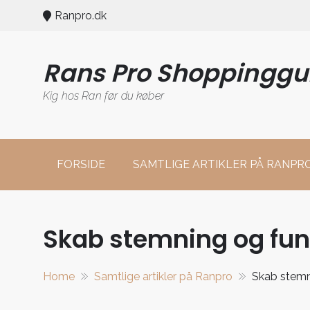
Skip
Ranpro.dk
to
content
Rans Pro Shoppinggu
Kig hos Ran før du køber
FORSIDE
SAMTLIGE ARTIKLER PÅ RANPR
Skab stemning og fu
Home
Samtlige artikler på Ranpro
Skab stemn