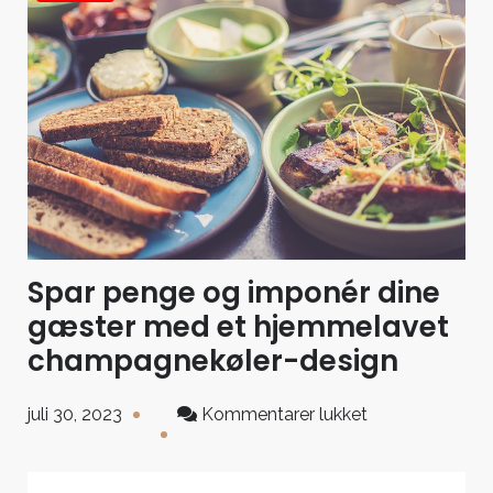
Spar penge og imponér dine
gæster med et hjemmelavet
champagnekøler-design
til
juli 30, 2023
Kommentarer lukket
Spar
penge