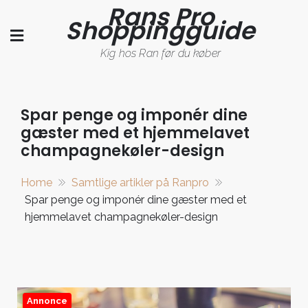
Rans Pro
Skip
Shoppingguide
to
content
Kig hos Ran før du køber
Spar penge og imponér dine
gæster med et hjemmelavet
champagnekøler-design
Home
Samtlige artikler på Ranpro
Spar penge og imponér dine gæster med et
hjemmelavet champagnekøler-design
Annonce