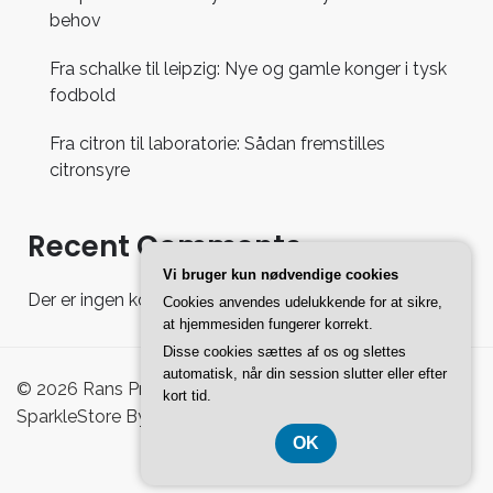
behov
Fra schalke til leipzig: Nye og gamle konger i tysk
fodbold
Fra citron til laboratorie: Sådan fremstilles
citronsyre
Recent Comments
Vi bruger kun nødvendige cookies
Der er ingen kommentarer at vise.
Cookies anvendes udelukkende for at sikre,
at hjemmesiden fungerer korrekt.
Disse cookies sættes af os og slettes
automatisk, når din session slutter eller efter
© 2026 Rans Pro Shoppingguide - WordPress Theme :
kort tid.
SparkleStore By
Sparkle Themes
OK
CVR-Nummer 37407739