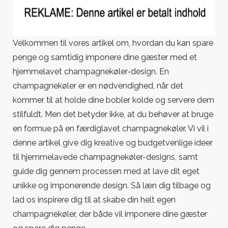
og
imponér
dine
gæster
Velkommen til vores artikel om, hvordan du kan spare
med
penge og samtidig imponere dine gæster med et
et
hjemmelavet champagnekøler-design. En
hjemmelavet
champagnekøler er en nødvendighed, når det
champagnekøle
kommer til at holde dine bobler kolde og servere dem
design
stilfuldt. Men det betyder ikke, at du behøver at bruge
en formue på en færdiglavet champagnekøler. Vi vil i
denne artikel give dig kreative og budgetvenlige ideer
til hjemmelavede champagnekøler-designs, samt
guide dig gennem processen med at lave dit eget
unikke og imponerende design. Så læn dig tilbage og
lad os inspirere dig til at skabe din helt egen
champagnekøler, der både vil imponere dine gæster