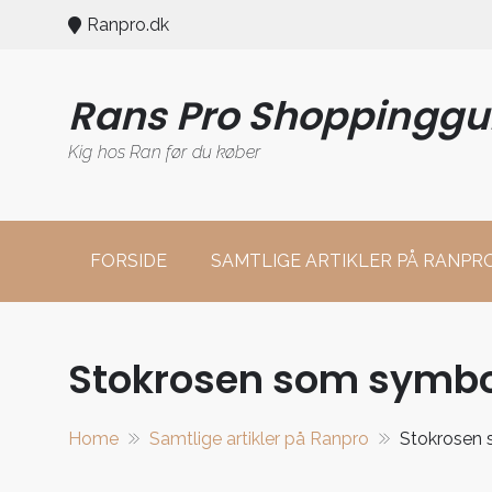
Skip
Ranpro.dk
to
content
Rans Pro Shoppinggu
Kig hos Ran før du køber
FORSIDE
SAMTLIGE ARTIKLER PÅ RANPR
Stokrosen som symbo
Home
Samtlige artikler på Ranpro
Stokrosen 