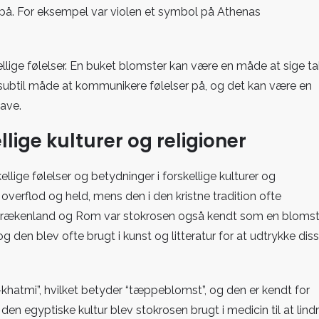
å. For eksempel var violen et symbol på Athenas
kellige følelser. En buket blomster kan være en måde at sige ta
n subtil måde at kommunikere følelser på, og det kan være en
ave.
lige kulturer og religioner
lige følelser og betydninger i forskellige kulturer og
 overflod og held, mens den i den kristne tradition ofte
 Grækenland og Rom var stokrosen også kendt som en blomst
n blev ofte brugt i kunst og litteratur for at udtrykke dis
-khatmi”, hvilket betyder “tæppeblomst”, og den er kendt for
I den egyptiske kultur blev stokrosen brugt i medicin til at lind