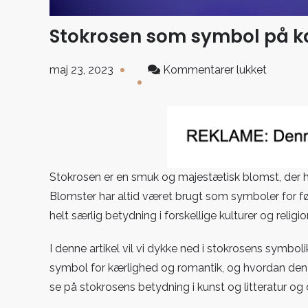
Stokrosen som symbol på k
til
maj 23, 2023
Kommentarer lukket
Stokros
som
symbol
på
kærligh
og
Stokrosen er en smuk og majestætisk blomst, der h
romanti
Blomster har altid været brugt som symboler for fø
helt særlig betydning i forskellige kulturer og religi
I denne artikel vil vi dykke ned i stokrosens symbol
symbol for kærlighed og romantik, og hvordan den har
se på stokrosens betydning i kunst og litteratur og 