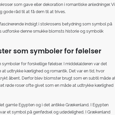
stokroser som gave eller dekoration i romantiske anledninger. Vi
gode råd til at få dem til at trives.
og fascinerende indsigt i stokrosens betydning som symbol på
 os udforske denne smukke blomsts historie og symbolik
ster som symboler for følelser
ymboler for forskellige følelser. I middelalderen var det
at udtrykke kærlighed og romantik. Det var en tid, hvor
rykt åbent. Derfor blev blomster brugt som en subtil måde a
et røde roser ofte givet som en måde at udtrykke kærlighed
et gamle Egypten og i det antikke Grækenland. I Egypten
 var et symbol på genfødsel og udødelighed. I Grækenland