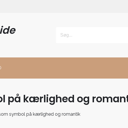
ide
O
l på kærlighed og romant
som symbol på kærlighed og romantik