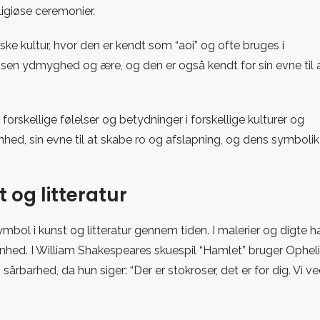
igiøse ceremonier.
ke kultur, hvor den er kendt som “aoi” og ofte bruges i
rosen ydmyghed og ære, og den er også kendt for sin evne til 
 forskellige følelser og betydninger i forskellige kulturer og
kønhed, sin evne til at skabe ro og afslapning, og dens symbolik
 og litteratur
bol i kunst og litteratur gennem tiden. I malerier og digte h
nhed. I William Shakespeares skuespil “Hamlet” bruger Ophel
rbarhed, da hun siger: “Der er stokroser, det er for dig. Vi v