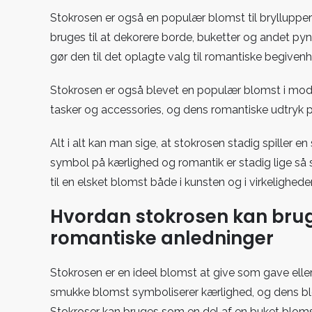
Stokrosen er også en populær blomst til brylluppe
bruges til at dekorere borde, buketter og andet p
gør den til det oplagte valg til romantiske begivenh
Stokrosen er også blevet en populær blomst i modev
tasker og accessories, og dens romantiske udtryk 
Alt i alt kan man sige, at stokrosen stadig spiller e
symbol på kærlighed og romantik er stadig lige s
til en elsket blomst både i kunsten og i virkelighede
Hvordan stokrosen kan brug
romantiske anledninger
Stokrosen er en ideel blomst at give som gave elle
smukke blomst symboliserer kærlighed, og dens blød
Stokroser kan bruges som en del af en buket blomst