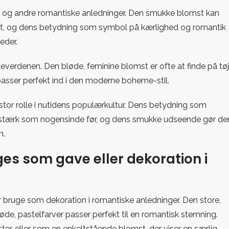
r og andre romantiske anledninger. Den smukke blomst kan
ynt, og dens betydning som symbol på kærlighed og romantik
eder.
erdenen. Den bløde, feminine blomst er ofte at finde på tøj
passer perfekt ind i den moderne boheme-stil.
n stor rolle i nutidens populærkultur. Dens betydning som
å stærk som nogensinde før, og dens smukke udseende gør de
n.
es som gave eller dekoration i
r bruge som dekoration i romantiske anledninger. Den store,
e, pastelfarver passer perfekt til en romantisk stemning.
er, eller som en enkeltstående blomst, der viser en særlig