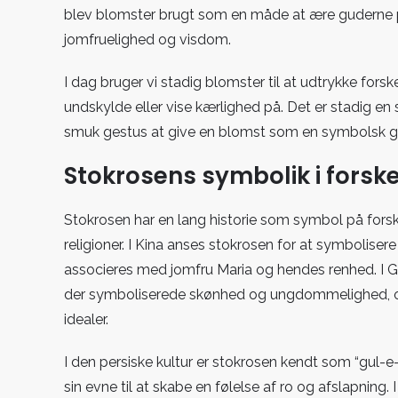
blev blomster brugt som en måde at ære guderne p
jomfruelighed og visdom.
I dag bruger vi stadig blomster til at udtrykke fors
undskylde eller vise kærlighed på. Det er stadig e
smuk gestus at give en blomst som en symbolsk g
Stokrosens symbolik i forskel
Stokrosen har en lang historie som symbol på forskel
religioner. I Kina anses stokrosen for at symbolisere
associeres med jomfru Maria og hendes renhed. I
der symboliserede skønhed og ungdommelighed, og de
idealer.
I den persiske kultur er stokrosen kendt som “gul-e
sin evne til at skabe en følelse af ro og afslapning. 