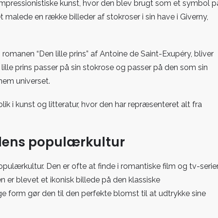
impressionistiske kunst, hvor den blev brugt som et symbol p
alede en række billeder af stokroser i sin have i Giverny,
. I romanen “Den lille prins” af Antoine de Saint-Exupéry, bliver
lille prins passer på sin stokrose og passer på den som sin
nem universet.
i kunst og litteratur, hvor den har repræsenteret alt fra
idens populærkultur
ulærkultur. Den er ofte at finde i romantiske film og tv-serie
er blevet et ikonisk billede på den klassiske
e form gør den til den perfekte blomst til at udtrykke sine