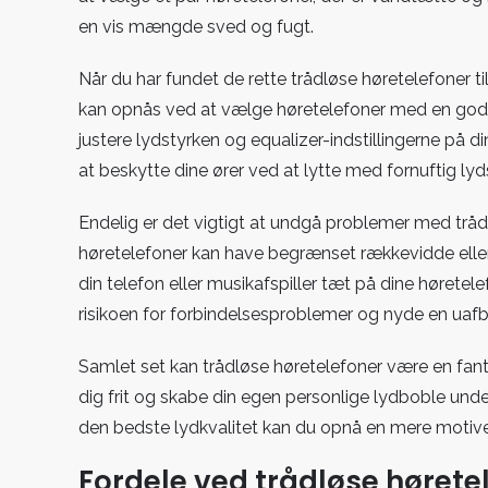
en vis mængde sved og fugt.
Når du har fundet de rette trådløse høretelefoner til
kan opnås ved at vælge høretelefoner med en god l
justere lydstyrken og equalizer-indstillingerne på d
at beskytte dine ører ved at lytte med fornuftig lyd
Endelig er det vigtigt at undgå problemer med tråd
høretelefoner kan have begrænset rækkevidde eller 
din telefon eller musikafspiller tæt på dine høret
risikoen for forbindelsesproblemer og nyde en uafb
Samlet set kan trådløse høretelefoner være en fantast
dig frit og skabe din egen personlige lydboble unde
den bedste lydkvalitet kan du opnå en mere motiv
Fordele ved trådløse hørete