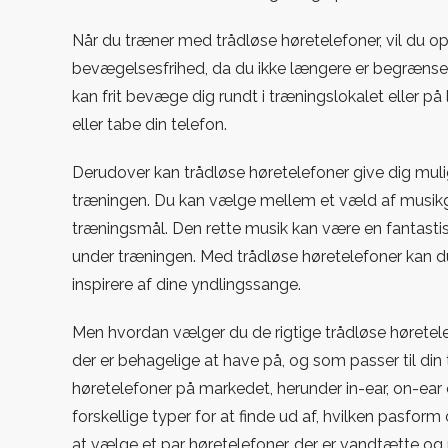
din
Når du træner med trådløse høretelefoner, vil du op
musik
bevægelsesfrihed, da du ikke længere er begrænset af 
under
kan frit bevæge dig rundt i træningslokalet eller p
træningen
eller tabe din telefon.
Derudover kan trådløse høretelefoner give dig mul
træningen. Du kan vælge mellem et væld af musikgen
træningsmål. Den rette musik kan være en fantasti
under træningen. Med trådløse høretelefoner kan du
inspirere af dine yndlingssange.
Men hvordan vælger du de rigtige trådløse høretelefo
der er behagelige at have på, og som passer til din
høretelefoner på markedet, herunder in-ear, on-ear
forskellige typer for at finde ud af, hvilken pasfor
at vælge et par høretelefoner, der er vandtætte o