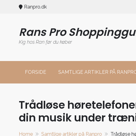
Skip
Ranpro.dk
to
content
Rans Pro Shoppinggu
Kig hos Ran før du køber
FORSIDE
SAMTLIGE ARTIKLER PÅ RANPR
Trådløse høretelefone
din musik under træn
Home
Samtlige artikler på Ranpro
Trådløse hø