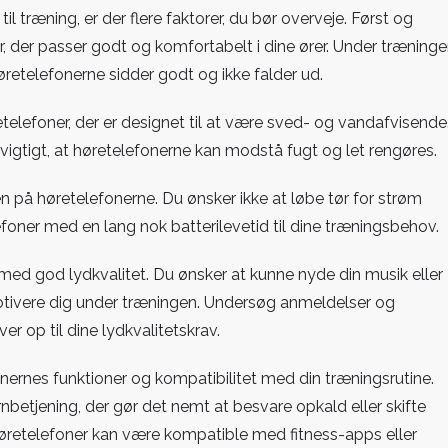
il træning, er der flere faktorer, du bør overveje. Først og
er, der passer godt og komfortabelt i dine ører. Under træning
retelefonerne sidder godt og ikke falder ud.
telefoner, der er designet til at være sved- og vandafvisende
 vigtigt, at høretelefonerne kan modstå fugt og let rengøres.
en på høretelefonerne. Du ønsker ikke at løbe tør for strøm
efoner med en lang nok batterilevetid til dine træningsbehov.
ed god lydkvalitet. Du ønsker at kunne nyde din musik eller
 motivere dig under træningen. Undersøg anmeldelser og
ver op til dine lydkvalitetskrav.
nernes funktioner og kompatibilitet med din træningsrutine.
betjening, der gør det nemt at besvare opkald eller skifte
høretelefoner kan være kompatible med fitness-apps eller