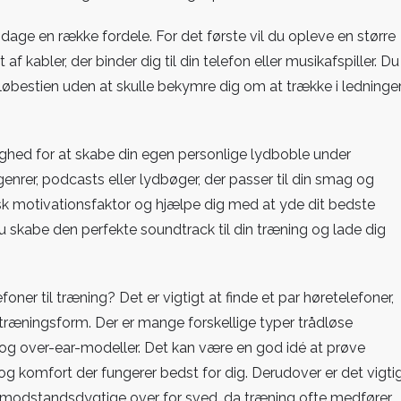
dage en række fordele. For det første vil du opleve en større
kabler, der binder dig til din telefon eller musikafspiller. Du
å løbestien uden at skulle bekymre dig om at trække i ledninge
?
ighed for at skabe din egen personlige lydboble under
rer, podcasts eller lydbøger, der passer til din smag og
sk motivationsfaktor og hjælpe dig med at yde dit bedste
 skabe den perfekte soundtrack til din træning og lade dig
ner til træning? Det er vigtigt at finde et par høretelefoner,
 træningsform. Der er mange forskellige typer trådløse
 og over-ear-modeller. Det kan være en god idé at prøve
m og komfort der fungerer bedst for dig. Derudover er det vigti
g modstandsdygtige over for sved, da træning ofte medfører