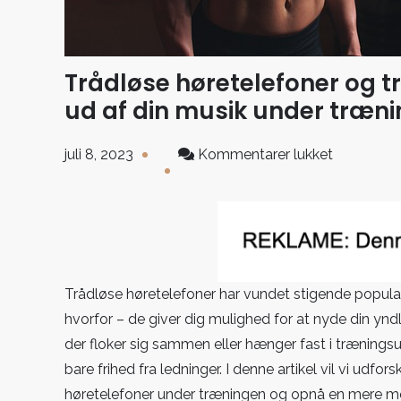
Trådløse høretelefoner og t
ud af din musik under træn
til
juli 8, 2023
Kommentarer lukket
Trådløse
høretelefo
og
træning:
Hvordan
får
Trådløse høretelefoner har vundet stigende populari
du
hvorfor – de giver dig mulighed for at nyde din ynd
det
der floker sig sammen eller hænger fast i trænings
bedste
bare frihed fra ledninger. I denne artikel vil vi udf
ud
høretelefoner under træningen og opnå en mere mo
af