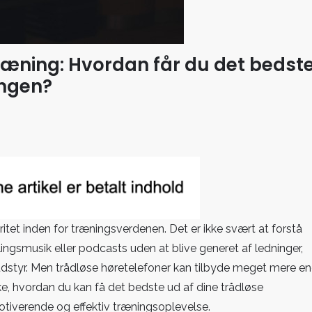
ræning: Hvordan får du det bedst
ingen?
ner
tet inden for træningsverdenen. Det er ikke svært at forstå
lingsmusik eller podcasts uden at blive generet af ledninger,
udstyr. Men trådløse høretelefoner kan tilbyde meget mere e
orske, hvordan du kan få det bedste ud af dine trådløse
tiverende og effektiv træningsoplevelse.